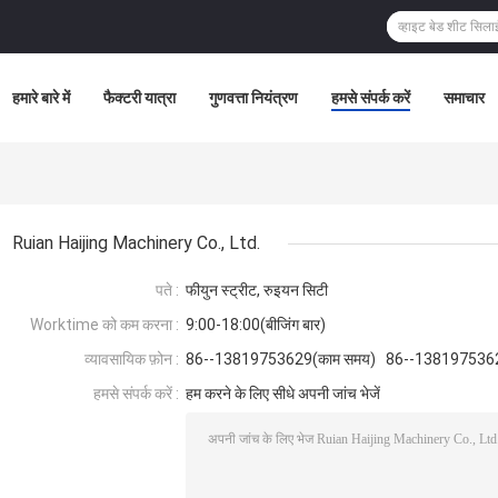
हमारे बारे में
फैक्टरी यात्रा
गुणवत्ता नियंत्रण
हमसे संपर्क करें
समाचार
Ruian Haijing Machinery Co., Ltd.
पते :
फीयुन स्ट्रीट, रुइयन सिटी
Worktime को कम करना :
9:00-18:00(बीजिंग बार)
व्यावसायिक फ़ोन :
86--13819753629(काम समय) 86--138197536
हमसे संपर्क करें :
हम करने के लिए सीधे अपनी जांच भेजें