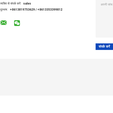
व्यक्ति से संपर्क करें:
sales
दूरभाष:
+8613819753629 / +8613353399812