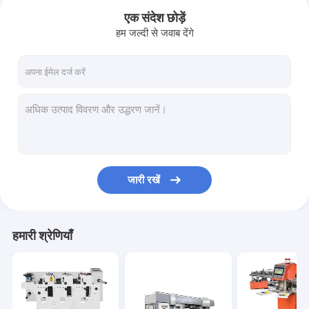
एक संदेश छोड़ें
हम जल्दी से जवाब देंगे
जारी रखें
होम
हमारी श्रेणियाँ
उत्पाद
हमारे बारे में