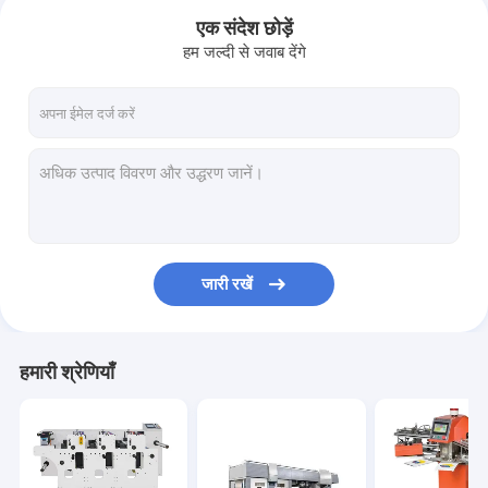
एक संदेश छोड़ें
हम जल्दी से जवाब देंगे
जारी रखें
होम
हमारी श्रेणियाँ
उत्पाद
हमारे बारे में