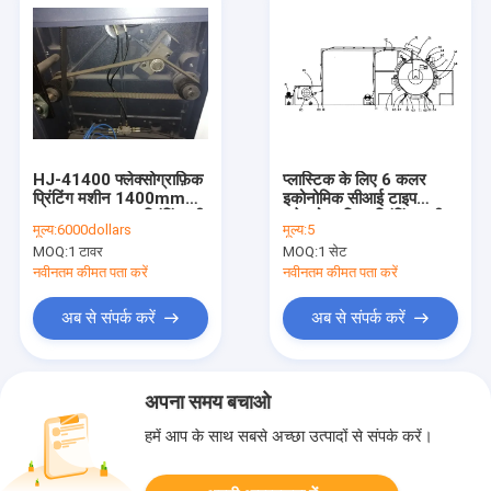
HJ-41400 फ्लेक्सोग्राफ़िक
प्लास्टिक के लिए 6 कलर
प्रिंटिंग मशीन 1400mm
इकोनोमिक सीआई टाइप
280-1200mm प्रिंटिंग की
फ्लेक्सोग्राफिक प्रिंटिंग मशीन,
मूल्य:
6000dollars
मूल्य:
5
लंबाई
न्यूमेटिक के साथ पेपर, 380V
MOQ:
1 टावर
MOQ:
1 सेट
6 कलर सीआई फ्लेक्सो एम
कंट्रोल
नवीनतम कीमत पता करें
नवीनतम कीमत पता करें
अब से संपर्क करें
अब से संपर्क करें
अपना समय बचाओ
हमें आप के साथ सबसे अच्छा उत्पादों से संपर्क करें।