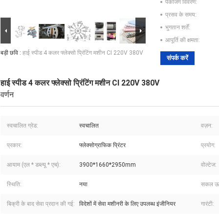
पैकेजिंग विवरण:
प्रसव के समय:
भुगतान शर्तें:
आपूर्ति की क्षमता:
बड़ी छवि :
हाई स्पीड 4 कलर फ्लेक्सो प्रिंटिंग मशीन CI 220V 380V
संपर्क करें
हाई स्पीड 4 कलर फ्लेक्सो प्रिंटिंग मशीन CI 220V 380V
वर्णन
स्वचालित ग्रेड:
स्वचालित
वज़न:
प्रकार:
फ्लेक्सोग्राफिक प्रिंटर
प्रयोग:
आयाम (एल * डब्ल्यू * एच):
3900*1660*2950mm
वोल्टेज:
स्थि‍ति:
नया
सकल ऊर्
बिक्री के बाद सेवा प्रदान की गई:
विदेशों में सेवा मशीनरी के लिए उपलब्ध इंजीनियर
गारंटी: