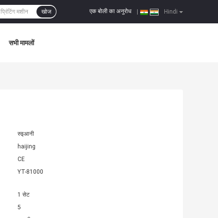
एक बोली का अनुरोध
खोज
|
Hindi
सभी मामलों
रुइआनी
haijing
CE
YT-81000
1 सेट
5