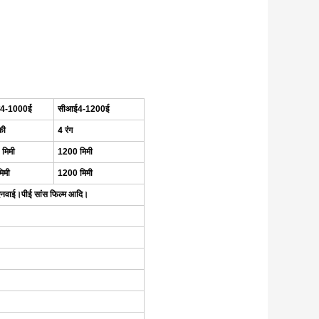
4
-
10
00ई
सीआई
4
-
12
00ई
की
4 रंग
 मिमी
12
0
0 मिमी
िमी
120
0 मिमी
, एनवाई।पीई सांस फिल्म आदि।