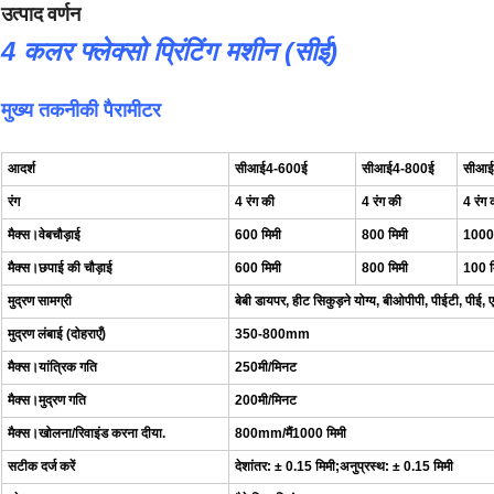
उत्पाद वर्णन
4 कलर फ्लेक्सो प्रिंटिंग मशीन (सीई)
मुख्य तकनीकी पैरामीटर
आदर्श
सीआई
4
-
6
00ई
सीआई
4
-
8
00ई
सीआई
रंग
4
रंग की
4
रंग की
4
रंग 
मैक्स।
वेब
चौड़ाई
6
0
0 मिमी
8
0
0 मिमी
10
0
0
मैक्स।छपाई की चौड़ाई
60
0 मिमी
80
0 मिमी
10
0 म
मुद्रण सामग्री
बेबी डायपर, हीट सिकुड़ने योग्य, बीओपीपी, पीईटी, पीई
मुद्रण लंबाई (दोहराएँ)
350-800mm
मैक्स।यांत्रिक गति
250मी/मिनट
मैक्स।मुद्रण गति
200मी/मिनट
मैक्स।खोलना/रिवाइंड करना दीया
.
800mm
/
मैं
1000 मिमी
सटीक दर्ज करें
देशांतर: ± 0.15 मिमी;अनुप्रस्थ: ± 0.15 मिमी