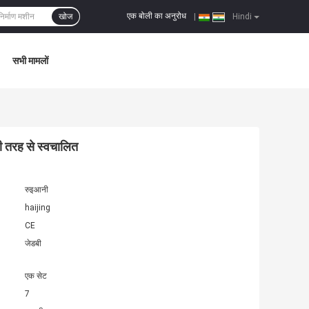
एक बोली का अनुरोध
खोज
|
Hindi
सभी मामलों
री तरह से स्वचालित
रुइआनी
haijing
CE
जेडबी
एक सेट
7