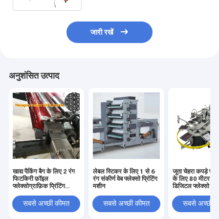
जारी रखें
अनुशंसित उत्पाद
खाद्य पैकिंग बैग के लिए 2 रंग
लेबल स्टिकर के लिए 1 से 6
जूता चेहरा कपड़े पीव
फिटकिरी फ़ॉइल
रंग संकीर्ण वेब फ्लेक्सो प्रिंटिंग
के लिए 80 मीटर / 
फ्लेक्सोग्राफ़िक प्रिंटिंग
मशीन
डिजिटल फ्लेक्सो प्रिं
मशीन,
मशीन 4-22 रंग
4.8m*3.2m*2.8m
सबसे अच्छी कीमत
सबसे अच्छी कीमत
सबसे अच्छी 
आयाम (l*w*h), स्वचालित
फ्लेक्सो