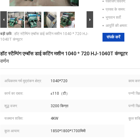
पैकेजिंग विवरण:
प्रसव के समय:
भुगतान शर्तें:
आपूर्ति की क्षमता:
बड़ी छवि :
हॉट स्टैम्पिंग एम्बॉस डाई कटिंग मशीन 1040 * 720 HJ-
संपर्क करें
1040T कंप्यूटर
हॉट स्टैम्पिंग एम्बॉस डाई कटिंग मशीन 1040 * 720 HJ-1040T कंप्यूटर
वर्णन
अधिकतम गर्म मुद्रांकन क्षेत्र:
1040*720
काम करन
कार्य का दबाव:
≤110（टी）
पन्नी खि
शुद्ध वजन:
3200 किग्रा
पन्नी खि
यजमान शक्ति:
4KW
कुल शक्
कुल आयाम:
1850*1800*1700मिमी