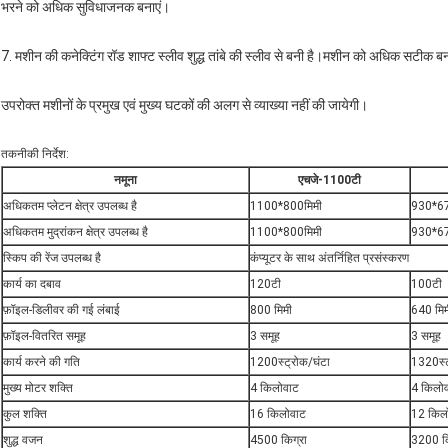
भरने को अधिक सुविधाजनक बनाएं।
7. मशीन की कनेक्टिंग रॉड शाफ्ट स्लीव शुद्ध तांबे की स्लीव से बनी है।मशीन को अधिक सटीक बना
उपरोक्त मशीनों के प्रमुख एवं मुख्य घटकों की अलग से व्याख्या नहीं की जायेगी।
तकनीकी निर्देश:
नमूना
एचजे-1100टी
अधिकतम प्लेटन क्षेत्र उपलब्ध है
1100*800मिमी
930*67
अधिकतम मुद्रांकन क्षेत्र उपलब्ध है
1100*800मिमी
930*67
स्किप की रेंज उपलब्ध है
कंप्यूटर के साथ अंतर्निहित प्रसंस्करण
कार्य का दबाव
120टी
100टी
फ़ॉइल-डिलीवर की गई लंबाई
800 मिमी
640 मिम
फ़ॉइल-वितरित समूह
3 समूह
3 समूह
कार्य करने की गति
1200स्ट्रोक/घंटा
1320स्ट
मुख्य मोटर शक्ति
4 किलोवाट
4 किलो
कुल शक्ति
16 किलोवाट
12 किल
शुद्ध वजन
4500 किग्रा
3200 कि