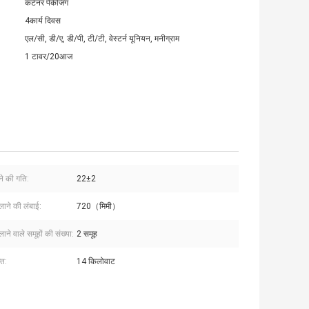
कंटेनर पैकेजिंग
4कार्य दिवस
एल/सी, डी/ए, डी/पी, टी/टी, वेस्टर्न यूनियन, मनीग्राम
1 टावर/20आज
े की गति:
22±2
लाने की लंबाई:
720（मिमी）
लाने वाले समूहों की संख्या:
2 समूह
ति:
14 किलोवाट