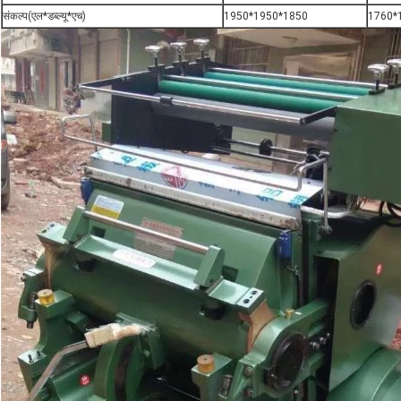
संकल्प(एल*डब्ल्यू*एच)
1950*1950*1850
1760*1