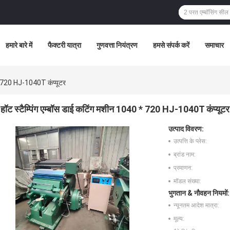
हमारे बारे में
फैक्टरी यात्रा
गुणवत्ता नियंत्रण
हमसे संपर्क करें
समाचार
 * 720 HJ-1040T कंप्यूटर
हॉट स्टैम्पिंग एम्बॉस डाई कटिंग मशीन 1040 * 720 HJ-1040T कंप्यूटर
उत्पाद विवरण:
उत्पत्ति के प्लेस:
ब्रांड नाम:
प्रमाणन:
मॉडल संख्या:
भुगतान & नौवहन नियमों:
न्यूनतम आदेश मात्रा:
मूल्य: