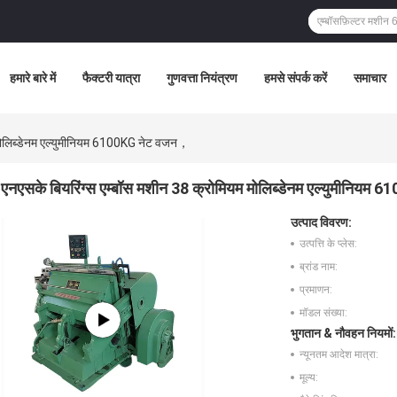
हमारे बारे में
फैक्टरी यात्रा
गुणवत्ता नियंत्रण
हमसे संपर्क करें
समाचार
 मोलिब्डेनम एल्युमीनियम 6100KG नेट वजन，
एनएसके बियरिंग्स एम्बॉस मशीन 38 क्रोमियम मोलिब्डेनम एल्युमीनिय
उत्पाद विवरण:
उत्पत्ति के प्लेस:
ब्रांड नाम:
प्रमाणन:
मॉडल संख्या:
भुगतान & नौवहन नियमों:
न्यूनतम आदेश मात्रा:
मूल्य: