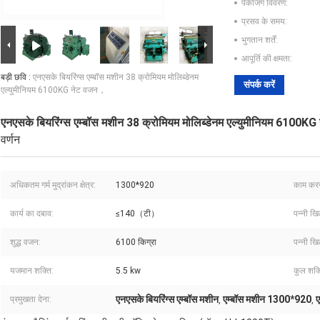
पैकेजिंग विवरण:
प्रसव के समय:
भुगतान शर्तें:
आपूर्ति की क्षमता:
बड़ी छवि :
एनएसके बियरिंग्स एम्बॉस मशीन 38 क्रोमियम मोलिब्डेनम
संपर्क करें
एल्युमीनियम 6100KG नेट वजन，
एनएसके बियरिंग्स एम्बॉस मशीन 38 क्रोमियम मोलिब्डेनम एल्युमीनियम 6100
वर्णन
अधिकतम गर्म मुद्रांकन क्षेत्र:
1300*920
काम करन
कार्य का दबाव:
≤140（टी）
पन्नी खि
शुद्ध वजन:
6100 किग्रा
पन्नी खि
यजमान शक्ति:
5.5 kw
कुल शक्
एनएसके बियरिंग्स एम्बॉस मशीन
एम्बॉस मशीन 1300*920
ए
प्रमुखता देना:
,
,