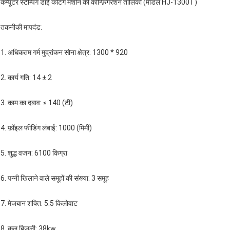
कंप्यूटर स्टैम्पिंग डाई कटिंग मशीन की कॉन्फ़िगरेशन तालिका (मॉडल HJ-1300T)
तकनीकी मापदंड:
1. अधिकतम गर्म मुद्रांकन सोना क्षेत्र: 1300 * 920
2. कार्य गति: 14 ± 2
3. काम का दबाव: ≤ 140 (टी)
4. फ़ॉइल फीडिंग लंबाई: 1000 (मिमी)
5. शुद्ध वजन: 6100 किग्रा
6. पन्नी खिलाने वाले समूहों की संख्या: 3 समूह
7. मेजबान शक्ति: 5.5 किलोवाट
8. कुल बिजली: 38kw