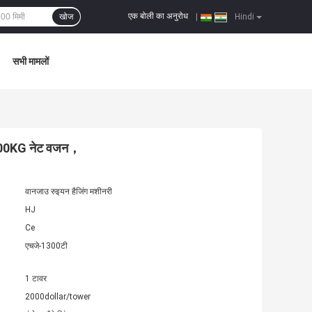
एक बोली का अनुरोध
खोज
|
Hindi
सभी मामलों
म 6100KG नेट वजन，
वानजाउ रुइयन हैजिंग मशीनरी
HJ
Ce
एचजे-1300टी
1 टावर
2000dollar/tower