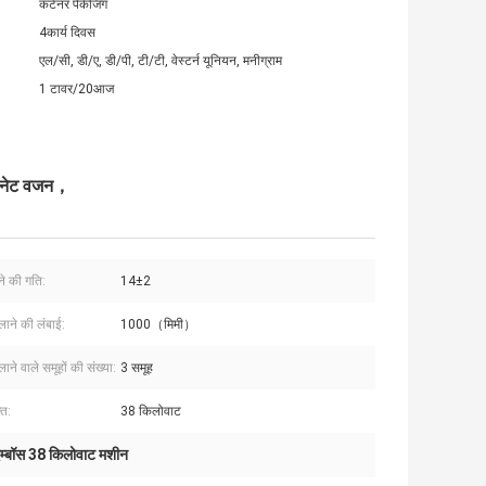
कंटेनर पैकेजिंग
4कार्य दिवस
एल/सी, डी/ए, डी/पी, टी/टी, वेस्टर्न यूनियन, मनीग्राम
1 टावर/20आज
KG नेट वजन，
े की गति:
14±2
लाने की लंबाई:
1000（मिमी）
लाने वाले समूहों की संख्या:
3 समूह
ति:
38 किलोवाट
म्बॉस 38 किलोवाट मशीन