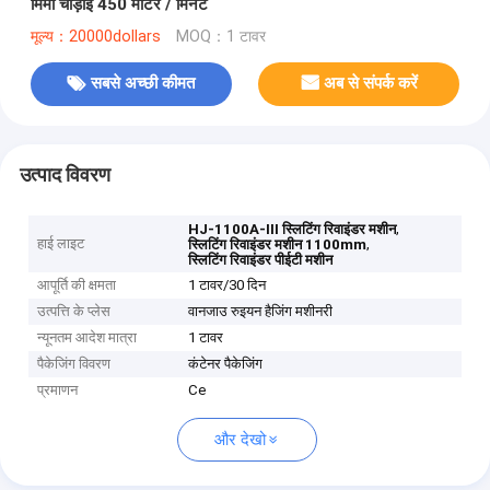
मिमी चौड़ाई 450 मीटर / मिनट
मूल्य：20000dollars
MOQ：1 टावर
सबसे अच्छी कीमत
अब से संपर्क करें
उत्पाद विवरण
,
HJ-1100A-III स्लिटिंग रिवाइंडर मशीन
हाई लाइट
,
स्लिटिंग रिवाइंडर मशीन 1100mm
स्लिटिंग रिवाइंडर पीईटी मशीन
आपूर्ति की क्षमता
1 टावर/30 दिन
उत्पत्ति के प्लेस
वानजाउ रुइयन हैजिंग मशीनरी
न्यूनतम आदेश मात्रा
1 टावर
पैकेजिंग विवरण
कंटेनर पैकेजिंग
प्रमाणन
Ce
और देखो