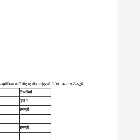
िक एल्यूमीनियम पन्नी पीएलए सीई आईएसओ 9 001 के साथ रोल
सूची
टिप्पणियां
कुल 1
8
समूहों
8
समूहों