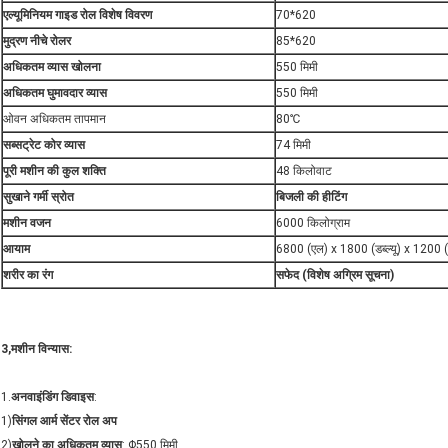
एल्यूमिनियम गाइड रोल
विशेष विवरण
70*620
मुद्रण नीचे रोलर
85*620
अधिकतम व्यास खोलना
550 मिमी
अधिकतम घुमावदार व्यास
550 मिमी
ओवन अधिकतम तापमान
80℃
सब्सट्रेट कोर व्यास
74 मिमी
पूरी मशीन की कुल शक्ति
48 किलोवाट
सुखाने गर्मी स्रोत
बिजली की हीटिंग
मशीन वजन
6000 किलोग्राम
आयाम
6800 (एल) x 1800 (डब्ल्यू) x 1200 (
शरीर का रंग
सफेद (विशेष अग्रिम सूचना)
3,
मशीन विन्यास
:
1.
अनवाइंडिंग डिवाइस
:
1)
सिंगल आर्म सेंटर रोल अप
2)
खोलने का अधिकतम व्यास
: Φ550 मिमी