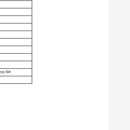
एच) मिमी