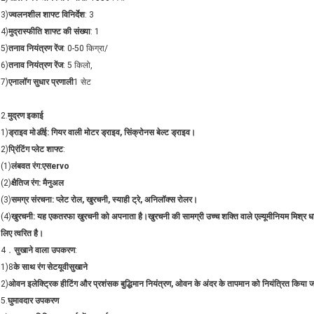
3)
ज्वलनशील शाफ्ट विनिर्देश
: 3
4)
मुद्रास्फीति शाफ्ट की संख्या
: 1
5)
तनाव नियंत्रण रेंज
: 0-50 किग्रा/
6)
तनाव नियंत्रण रेंज
: 5 किलो,
7)
एनालॉग सुधार प्रणाली
1 सेट
2.
मुद्रण इकाई
1)
ड्राइव मो
डी
ई: गियर वाली मोटर ड्राइव, सिंक्रोनस बेल्ट ड्राइव।
2)
प्रिंटिंग प्लेट शाफ्ट
:
(1)
लंबवत रंग:
एस
ervo
(2)
क्षैतिज रंग: मैनुअल
(3)
समग्र संरचना: प्लेट रोल, खुरचनी, स्याही ट्रे, अनिलॉक्स रोलर।
(4)
खुरचनी: यह एकतरफा खुरचनी को अपनाता है।खुरचनी की सामग्री उच्च शक्ति वाले एल्यूमीनियम मिश्र ध
लिए त्वरित है।
4．
सुखाने वाला उपकरण
:
1)8
के साथ रंग सेट
यूवी
सुखाने
2)
ओवन इलेक्ट्रिक हीटिंग और प्रशंसक बुद्धिमान नियंत्रण, ओवन के अंदर के तापमान को नियंत्रित किया 
5.
घुमावदार उपकरण