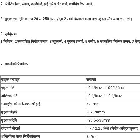
7. प्रिंटिंग बिल, लेबल, कार्डबोर्ड, हाई-ग्रेड स्टिकर्स, क्लोदिंग टैग्स आदि।
8. मुद्रण सामग्री: कागज 20 ~ 250 ग्राम / एम 2 स्वयं चिपकने वाला नरम कुंडल और अन्य सामग्री।
9. प्रक्रिया:
1 निर्वहन, 2 स्वचालित निरंतर तनाव, 3 खुरचनी, 4 मुद्रण इकाई, 5 कर्षण, 6 स्वचालित निरंतर तनाव, 7 केंद्
2. तकनीकी पैरामीटर
मुद्रित प्रपत्र
फ्लेक्सो
मुद्रण गति
10मी/मिनट－100मी/मिनट
यांत्रिक गति
10मी/मिनट--110मी/मिनट
सब्सट्रेट की अधिकतम चौड़ाई
620mm
मुद्रण चौड़ाई
50-620mm
मुद्रण परिधि
190.5-635mm
प्लेट की मोटाई
1.7 / 2.28 मिमी (
विशेष अग्रिम सूचना
)
अनिलॉक्स रोलर निर्दिष्टीकरण
85*620