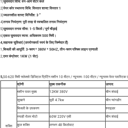
1)
घुमावदार विधि: वन-आर्म सेंटर कर्ल
2)
पेपर कोर स्थापना विधि: विस्तार शाफ्ट विस्तार 1
3)
ज्वलनशील शाफ्ट विनिर्देश: 3 ”
4)
तनाव नियंत्रण: पूरी तरह से स्वचालित तनाव नियंत्रण
5)
घुमावदार तनाव सीमा: 1-5 किलो / पूर्ण चौड़ाई
6)
एकल घुमावदार व्यास: अधिकतम 500 मिमी।
4,
सहायक सुविधाएं (उपयोगकर्ता स्वयं के लिए जिम्मेदार हैं)
1,
बिजली की आपूर्ति: 3-चरण * 380V * 50HZ, तीन-चरण पश्चिम लाइन प्रणाली
2,
एयर कंप्रेसर: 1KW (1 सेट)
5,
50-620 मिमी फ्लेक्सो डिजिटल प्रिंटिंग मशीन 10 मीटर / न्यूनतम -100 मीटर / न्यूनतम पेपर प्लास्ट
श्रेणी
मुख्य तकनीक
उत्पाद
मशीन पावर मुख्य
12KW 380V
चीन शंघाई
सुखाने
यूवी 4.7kw
चीन ग्वांगडोंग
बिजली के उपकरण
श्नाइडर
स्याही रोलर मोटो
60W 220V एसी
चीन शंघाई
कुल शक्ति
लगभग 48 किलोवाट
शक्ति