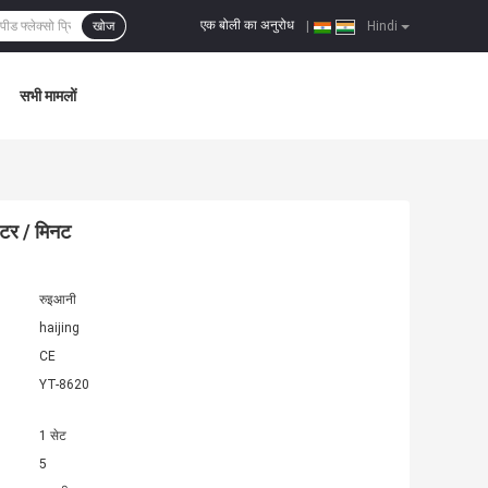
एक बोली का अनुरोध
खोज
|
Hindi
सभी मामलों
ीटर / मिनट
रुइआनी
haijing
CE
YT-8620
1 सेट
5