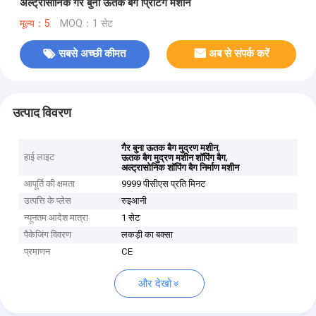
अल्ट्रासोनिक गैर बुना ऊतक बैग प्रिंटिंग मशीन
मूल्य：5
MOQ：1 सेट
सबसे अच्छी कीमत
अब से संपर्क करें
उत्पाद विवरण
,
गैर बुना ऊतक बैग मुद्रण मशीन
हाई लाइट
,
ऊतक बैग मुद्रण मशीन शॉपिंग बैग
अल्ट्रासोनिक शॉपिंग बैग निर्माण मशीन
आपूर्ति की क्षमता
9999 पीसीएस प्रति मिनट
उत्पत्ति के प्लेस
रुइआनी
न्यूनतम आदेश मात्रा
1 सेट
पैकेजिंग विवरण
लकड़ी का बक्सा
प्रमाणन
CE
और देखो