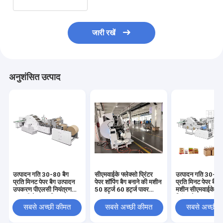
जारी रखें
अनुशंसित उत्पाद
उत्पादन गति 30-80 बैग
सीएमवाईके फ्लेक्सो प्रिंटर
उत्पादन गति 30-80
प्रति मिनट पेपर बैग उत्पादन
पेपर शॉपिंग बैग बनाने की मशीन
प्रति मिनट पेपर बैग व
उपकरण पीएलसी नियंत्रण
50 हर्ट्ज 60 हर्ट्ज पावर
मशीन सीएमवाईके फ्ले
प्रणाली के साथ स्थिर
सप्लाई कुल पावर 15
प्रिंटर के साथ अनुक
संचालन की पेशकश
किलोवाट बड़े पैमाने पर
मुद्रण आवश्यकताओं
सबसे अच्छी कीमत
सबसे अच्छी कीमत
सबसे अच्छी 
पैकेजिंग के लिए उपयुक्त
आदर्श