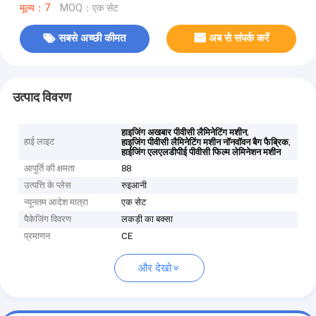
मूल्य：7
MOQ：एक सेट
सबसे अच्छी कीमत
अब से संपर्क करें
उत्पाद विवरण
,
हाइजिंग अखबार पीवीसी लैमिनेटिंग मशीन
हाई लाइट
,
हाइजिंग पीवीसी लैमिनेटिंग मशीन नॉनवॉवन बैग फैब्रिक
हाईजिंग एलएलडीपीई पीवीसी फिल्म लेमिनेशन मशीन
आपूर्ति की क्षमता
88
उत्पत्ति के प्लेस
रुइआनी
न्यूनतम आदेश मात्रा
एक सेट
पैकेजिंग विवरण
लकड़ी का बक्सा
प्रमाणन
CE
और देखो