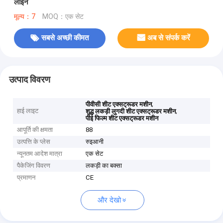
लाइन
मूल्य：7
MOQ：एक सेट
सबसे अच्छी कीमत
अब से संपर्क करें
उत्पाद विवरण
,
पीवीसी शीट एक्सट्रूडर मशीन
हाई लाइट
,
शुद्ध लकड़ी लुगदी शीट एक्सट्रूडर मशीन
पीई फिल्म शीट एक्सट्रूडर मशीन
आपूर्ति की क्षमता
88
उत्पत्ति के प्लेस
रुइआनी
न्यूनतम आदेश मात्रा
एक सेट
पैकेजिंग विवरण
लकड़ी का बक्सा
प्रमाणन
CE
और देखो